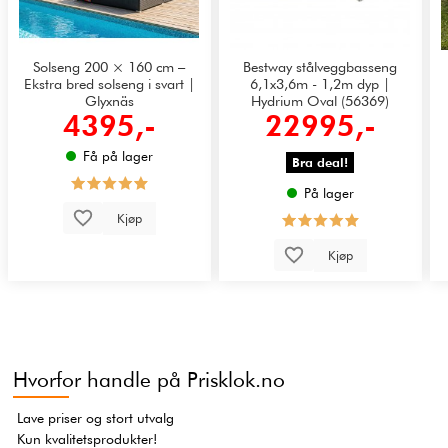
Solseng 200 × 160 cm –
Bestway stålveggbasseng
Ekstra bred solseng i svart |
6,1x3,6m - 1,2m dyp |
Glyxnäs
Hydrium Oval (56369)
4395,-
22995,-
Få på lager
Bra deal!
På lager
Kjøp
Kjøp
Hvorfor handle på Prisklok.no
Lave priser og stort utvalg
Kun kvalitetsprodukter!