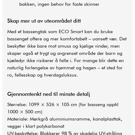
bakken, ingen behov for faste skinner
Skap mer ut av uteområdet ditt
Med et bassengtak som ECO Smart kan du bruke
bassenget oftere og mer komfortabelt – uansett vær. Det
beskytter ikke bare mot smuss og kjølige vinder, men
skaper også et trygt og avgrenset område der barn og
kjæledyr ikke risikerer å falle i. For mange blir dette en
naturlig forlengelse av hjemmet og hagen – et sted for
ro, fellesskap og hverdagsluksus.
Gjennomtenkt ned til minste detalj
Størrelse: 1099 × 526 × 105 cm (for
basseng
opptil
1000 × 500 cm)
Materiale: Mørkgrå aluminiumsramme, kanalplasttak,
vegger i klart polykarbonat
UV-beskyttelse: Blokkerer 98 % av skadelig UV-stråling